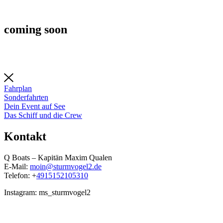
coming soon
Fahrplan
Sonderfahrten
Dein Event auf See
Das Schiff und die Crew
Kontakt
Q Boats – Kapitän Maxim Qualen
E-Mail:
moin@sturmvogel2.de
Telefon: +
4915152105310
Instagram: ms_sturmvogel2